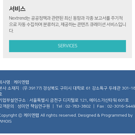
서비스
Nextrend는 공공정책과 관련된 최신 동향과 각종 보고서를 주기적
으로 자동 수집하여 분류하고, 제공하는 콘텐츠 큐레이션 서비스입니
다.
SERVICES
회사명 : 케이엔랩
본사 소재지 : (우:39177) 경상북도 구미시 대학로 61 강소특구 두레관 301-1
호
기업부설연구소 : 서울특별시 금천구 디지털로 121, 에이스가산타워 601호
고객문의 : 성미연 책임연구원
｜
Tel :
02-783-3802
｜
Fax : 02-3016-5449
Copyright ⓒ 케이엔랩 All rights reserved.
Designed & Programmed by
WHOIS